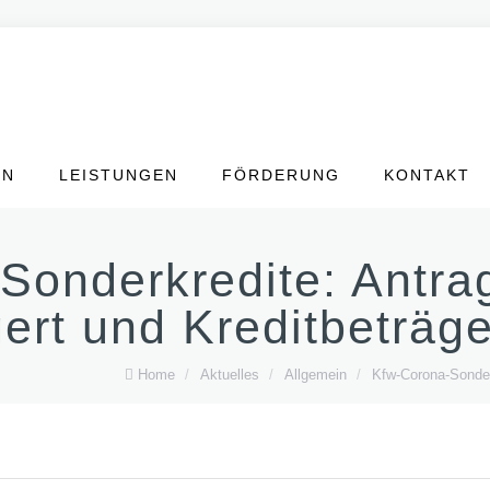
EN
LEISTUNGEN
FÖRDERUNG
KONTAKT
onderkredite: Antrag
ert und Kreditbeträg
Home
/
Aktuelles
/
Allgemein
/
Kfw-Corona-Sonderk